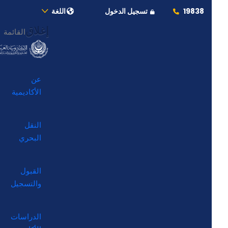
19838
تسجيل الدخول
اللغة
إغلاق
القائمة
عن
الأكاديمية
النقل
البحري
القبول
والتسجيل
الدراسات