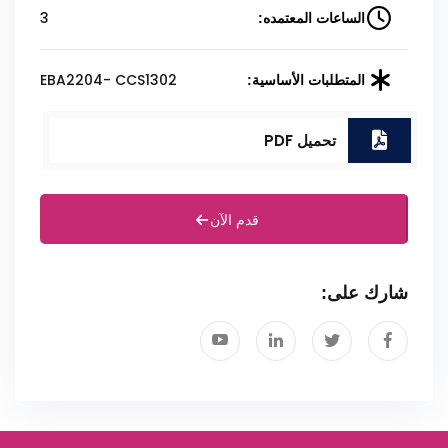
3
الساعات المعتمده:
EBA2204- CCS1302
المتطلبات الأساسية:
تحميل PDF
قدم الآن
شارك على: