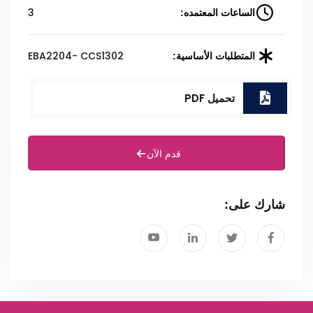
3
الساعات المعتمده:
EBA2204- CCS1302
المتطلبات الأساسية:
تحميل PDF
قدم الآن
شارك على: