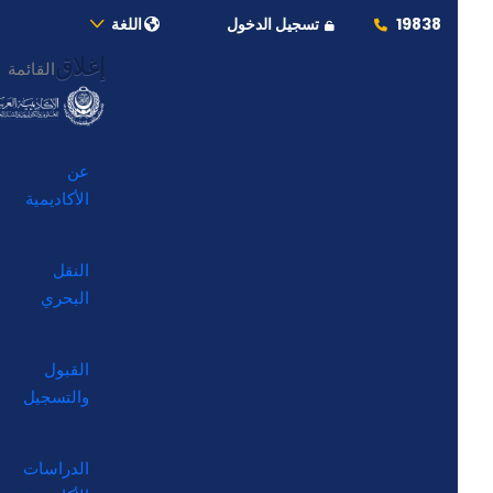
19838
تسجيل الدخول
اللغة
إغلاق
القائمة
عن
الأكاديمية
النقل
البحري
القبول
والتسجيل
الدراسات