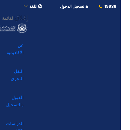
19838
تسجيل الدخول
اللغة
إغلاق
القائمة
عن
الأكاديمية
النقل
البحري
القبول
والتسجيل
الدراسات