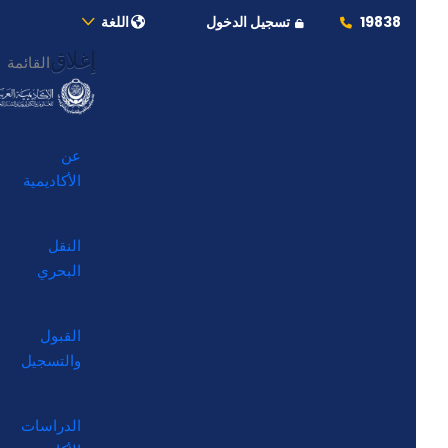
19838
تسجيل الدخول
اللغة
إغلاق
القائمة
عن
الأكاديمية
النقل
البحري
القبول
والتسجيل
الدراسات