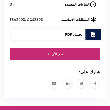
3
الساعات المعتمده:
EBA2203, CCS2303
المتطلبات الأساسية:
تحميل PDF
قدم الآن
شارك على: