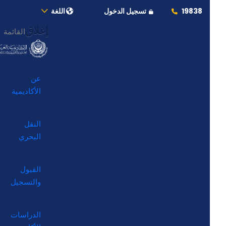
19838
تسجيل الدخول
اللغة
إغلاق
القائمة
عن
الأكاديمية
النقل
البحري
القبول
والتسجيل
الدراسات