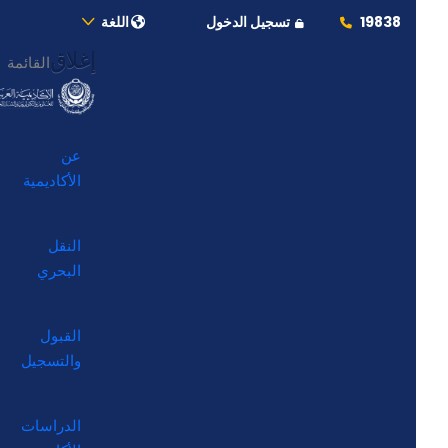
19838
تسجيل الدخول
اللغة
إغلاق
القائمة
عن
الأكاديمية
النقل
البحري
القبول
والتسجيل
الدراسات