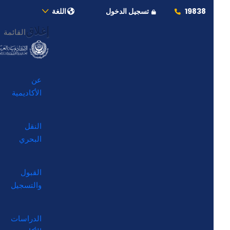
19838
تسجيل الدخول
اللغة
إغلاق
القائمة
عن
الأكاديمية
النقل
البحري
القبول
والتسجيل
الدراسات