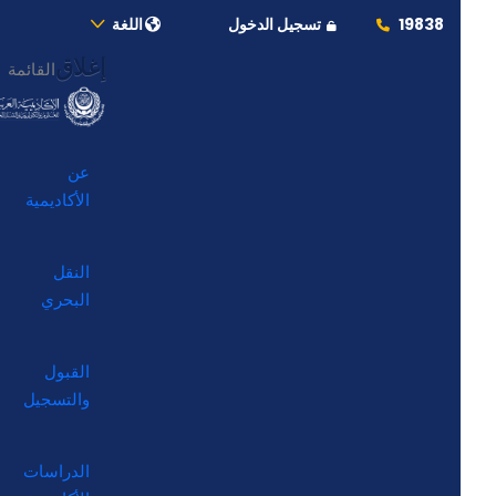
19838
تسجيل الدخول
اللغة
إغلاق
القائمة
عن
الأكاديمية
النقل
البحري
القبول
والتسجيل
الدراسات