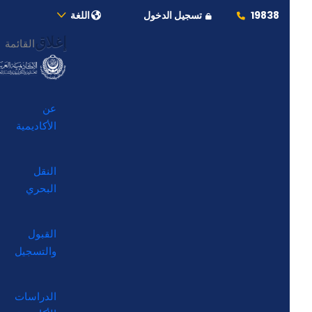
19838
تسجيل الدخول
اللغة
إغلاق
القائمة
عن
الأكاديمية
النقل
البحري
القبول
والتسجيل
الدراسات