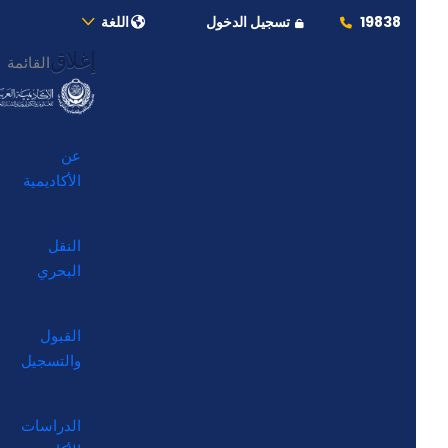
19838
تسجيل الدخول
اللغة
إغلاق
القائمة
عن
الأكاديمية
النقل
البحري
القبول
والتسجيل
الدراسات