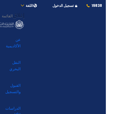
19838
تسجيل الدخول
اللغة
إغلاق
القائمة
عن
الأكاديمية
النقل
البحري
القبول
والتسجيل
الدراسات