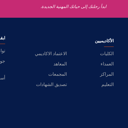
ابدأ رحلتك إلى حياتك المهنية الجديدة.
ابق
الأكاديميين
توا
الكليات
الاعتماد الاكاديمي
جول
العمداء
المعاهد
المراكز
المجمعات
أسئ
التعليم
تصديق الشهادات