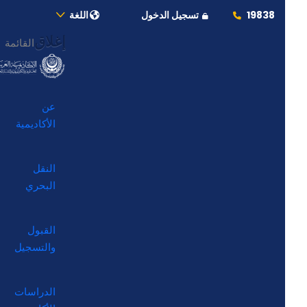
19838
تسجيل الدخول
اللغة
إغلاق
القائمة
عن
الأكاديمية
النقل
البحري
القبول
والتسجيل
الدراسات