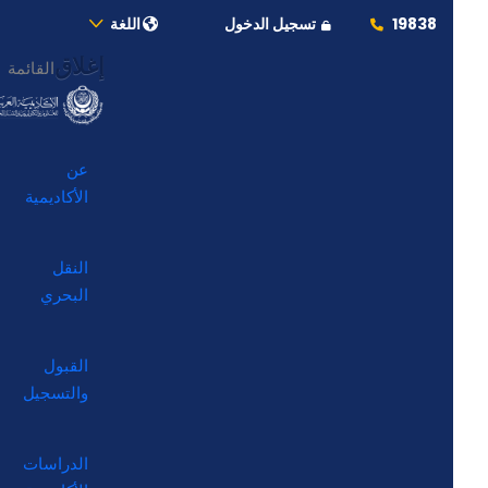
19838
تسجيل الدخول
اللغة
إغلاق
القائمة
عن
الأكاديمية
النقل
البحري
القبول
والتسجيل
الدراسات