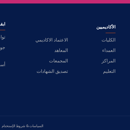
ابق
الأكاديميين
توا
الكليات
الاعتماد الاكاديمي
جول
العمداء
المعاهد
المراكز
المجمعات
أسئ
التعليم
تصديق الشهادات
السياسات & شروط الإستخدام