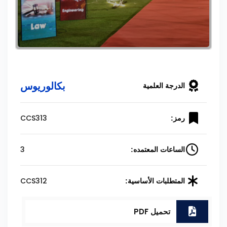
بكالوريوس
الدرجة العلمية
CCS313
رمز:
3
الساعات المعتمده:
CCS312
المتطلبات الأساسية:
تحميل PDF