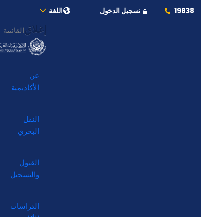
19838
تسجيل الدخول
اللغة
إغلاق
القائمة
عن
الأكاديمية
النقل
البحري
القبول
والتسجيل
الدراسات