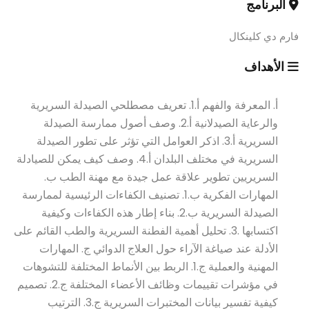
البرنامج
فارم دي كلينكال
الأهداف
أ. المعرفة والفهم أ.1. تعريف مصطلحي الصيدلة السريرية
والرعاية الصيدلانية أ.2. وصف أصول ممارسة الصيدلة
السريرية أ.3. اذكر العوامل التي تؤثر على تطور الصيدلة
السريرية في مختلف البلدان أ.4. وصف كيف يمكن للصيادلة
السريريين تطوير علاقة عمل جيدة مع مهنة الطب ب.
المهارات الفكرية ب.1. تصنيف الكفاءات الرئيسية لممارسة
الصيدلة السريرية ب.2. بناء إطار هذه الكفاءات وكيفية
اكتسابها .3. تحليل أهمية الفطنة السريرية والطب القائم على
الأدلة عند صياغة الآراء حول العلاج الدوائي ج. المهارات
المهنية والعملية ج.1. الربط بين الأنماط المختلفة للتشوهات
في مؤشرات تقييمات وظائف الأعضاء المختلفة ج.2. تصميم
كيفية تفسير بيانات المختبرات السريرية ج.3. الترتيب