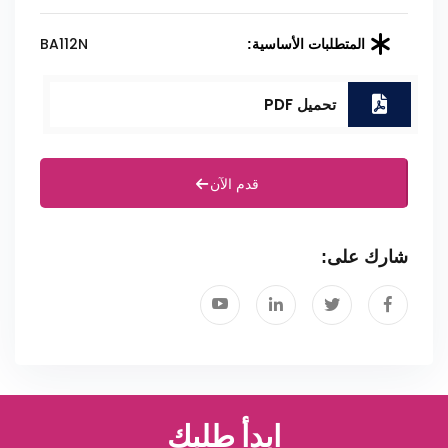
BA112N
المتطلبات الأساسية:
تحميل PDF
قدم الآن
شارك على:
ابدأ طلبك