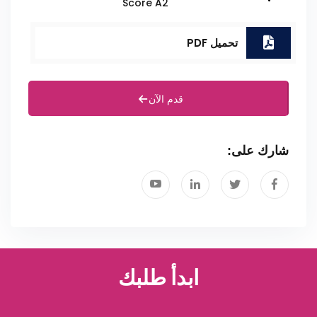
Score A2
تحميل PDF
قدم الآن
شارك على:
ابدأ طلبك