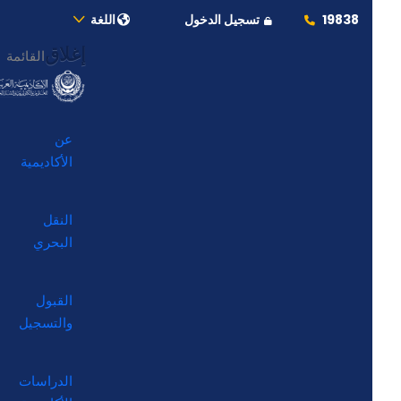
19838
تسجيل الدخول
اللغة
إغلاق
القائمة
عن
الأكاديمية
النقل
البحري
القبول
والتسجيل
الدراسات