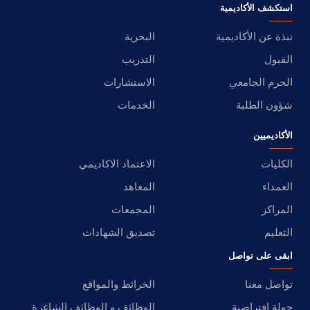
استكشف الأكاديمية
نبذة عن الأكاديمية
البحرية
القبول
التدريب
الحرم الجامعي
الاستشارات
شؤون الطلبة
الخدمات
الأكاديميين
الكليات
الاعتماد الاكاديمي
العمداء
المعاهد
المراكز
المجمعات
التعليم
تصديق الشهادات
ابقى على تواصل
تواصل معنا
الخرائط والمواقع
جولة افتراضية
الوظائف و الوظائف الشاغرة