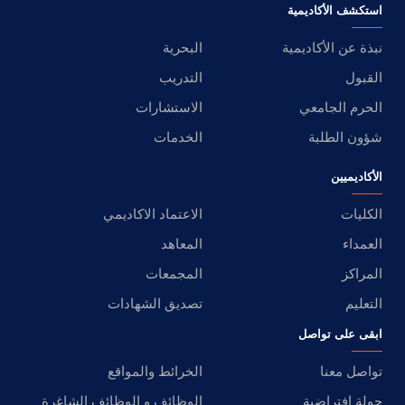
استكشف الأكاديمية
نبذة عن الأكاديمية
البحرية
القبول
التدريب
الحرم الجامعي
الاستشارات
شؤون الطلبة
الخدمات
الأكاديميين
الكليات
الاعتماد الاكاديمي
العمداء
المعاهد
المراكز
المجمعات
التعليم
تصديق الشهادات
ابقى على تواصل
تواصل معنا
الخرائط والمواقع
جولة افتراضية
الوظائف و الوظائف الشاغرة