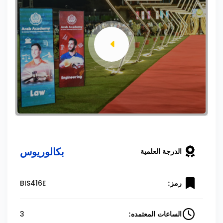
بكالوريوس
الدرجة العلمية
BIS416E
رمز:
3
الساعات المعتمده: