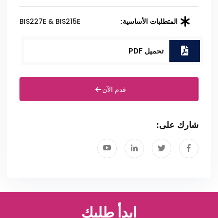
BIS227E & BIS215E
المتطلبات الأساسية:
تحميل PDF
قدم الآن
شارك على:
ابدأ طلبك