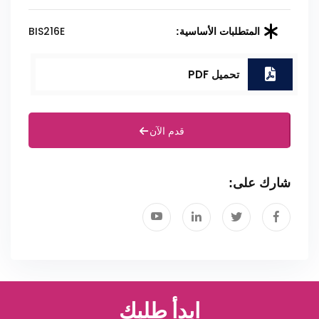
BIS216E
المتطلبات الأساسية:
تحميل PDF
قدم الآن
شارك على:
ابدأ طلبك