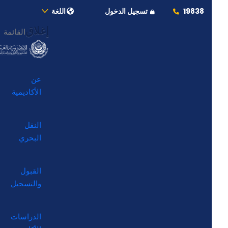
19838
تسجيل الدخول
اللغة
إغلاق
القائمة
عن
الأكاديمية
النقل
البحري
القبول
والتسجيل
الدراسات