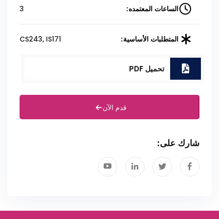
3
الساعات المعتمده:
CS243, IS171
المتطلبات الأساسية:
تحميل PDF
قدم الآن
شارك على: