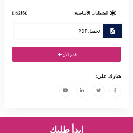
BIS216E
المتطلبات الأساسية:
تحميل PDF
قدم الآن
شارك على:
ابدأ طلبك