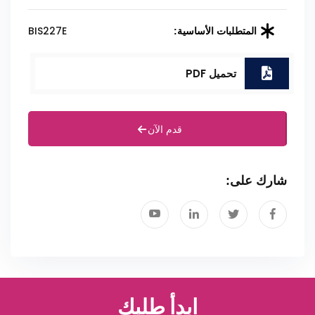
BIS227E
المتطلبات الأساسية:
تحميل PDF
قدم الآن
شارك على:
ابدأ طلبك