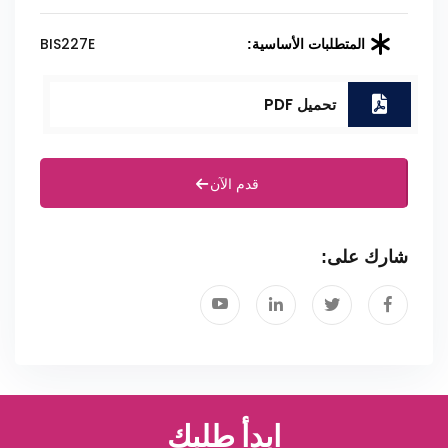
BIS227E
المتطلبات الأساسية:
تحميل PDF
قدم الآن
شارك على:
ابدأ طلبك