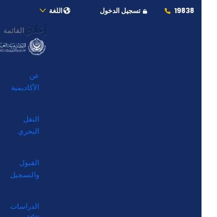
19838
تسجيل الدخول
اللغة
إغلاق
القائمة
عن
الأكاديمية
النقل
البحري
القبول
والتسجيل
الدراسات