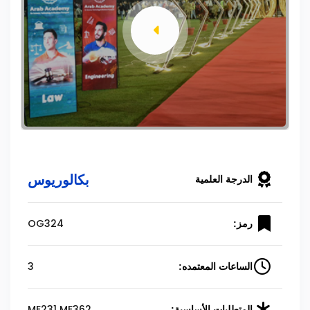
بكالوريوس
الدرجة العلمية
OG324
رمز:
3
الساعات المعتمده:
ME231 ME362
المتطلبات الأساسية: