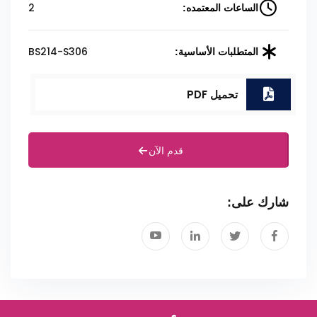
2
الساعات المعتمده:
BS214-S306
المتطلبات الأساسية:
تحميل PDF
قدم الآن
شارك على: