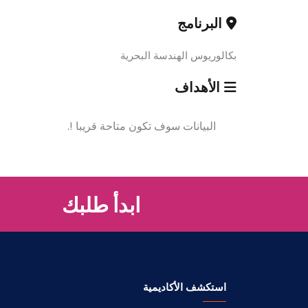
البرنامج
بكالوريوس الهندسة البحرية
الأهداف
البيانات سوف تكون متاحة قريبا !.
ابدأ طلبك
استكشف الأكاديمية