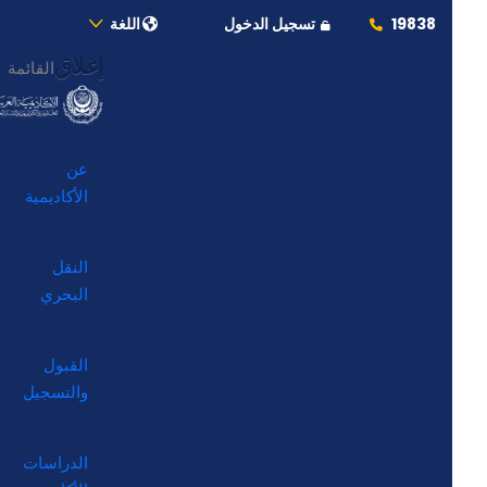
19838
تسجيل الدخول
اللغة
إغلاق
القائمة
عن
الأكاديمية
النقل
البحري
القبول
والتسجيل
الدراسات