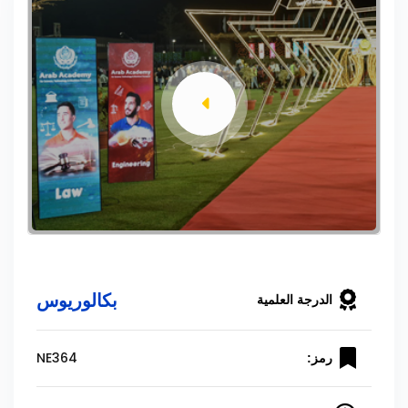
بكالوريوس
الدرجة العلمية
NE364
رمز: