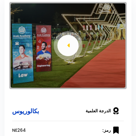
بكالوريوس
الدرجة العلمية
NE264
رمز: