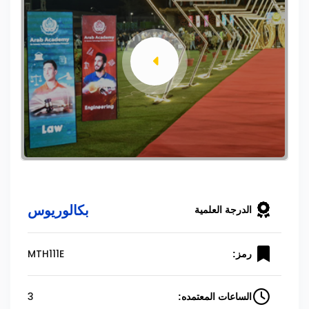
بكالوريوس
الدرجة العلمية
MTH111E
رمز:
3
الساعات المعتمده: