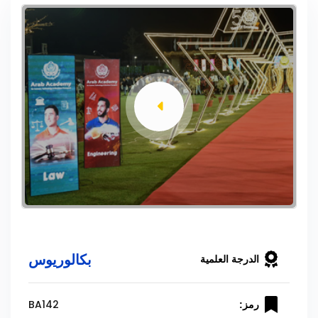
بكالوريوس
الدرجة العلمية
BA142
رمز: