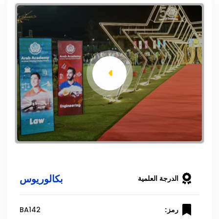
بكالوريوس
الدرجة العلمية
BA142
رمز: