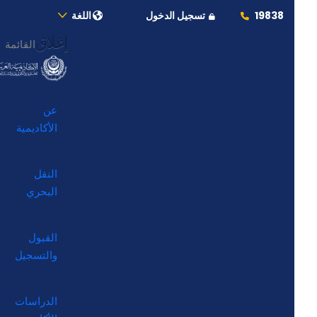
19838
تسجيل الدخول
اللغة
إغلاق
القائمة
عن
الأكاديمية
النقل
البحري
القبول
والتسجيل
الدراسات