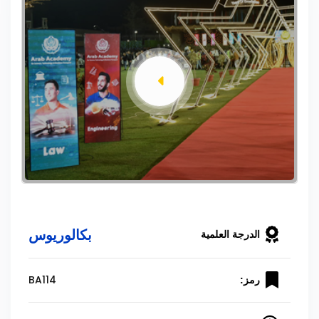
بكالوريوس
الدرجة العلمية
BA114
رمز: