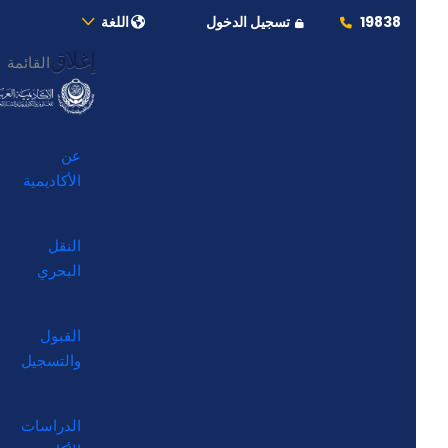
19838
تسجيل الدخول
اللغة
إغلاق
القائمة
عن
الأكاديمية
النقل
البحري
القبول
والتسجيل
الدراسات