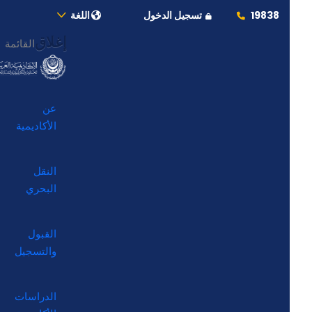
19838
تسجيل الدخول
اللغة
إغلاق
القائمة
عن
الأكاديمية
النقل
البحري
القبول
والتسجيل
الدراسات