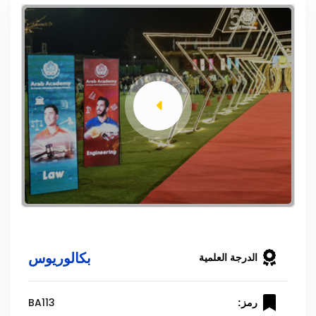
بكالوريوس
الدرجة العلمية
BA113
رمز: