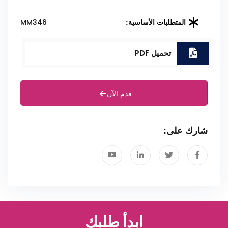
MM346
المتطلبات الأساسية:
تحميل PDF
قدم الآن
شارك على:
ابدأ طلبك