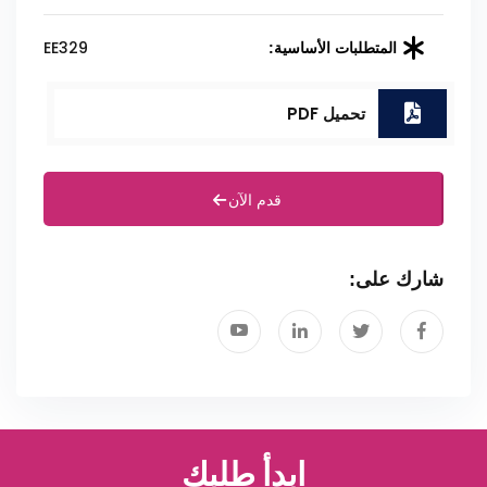
EE329
المتطلبات الأساسية:
تحميل PDF
قدم الآن
شارك على:
ابدأ طلبك