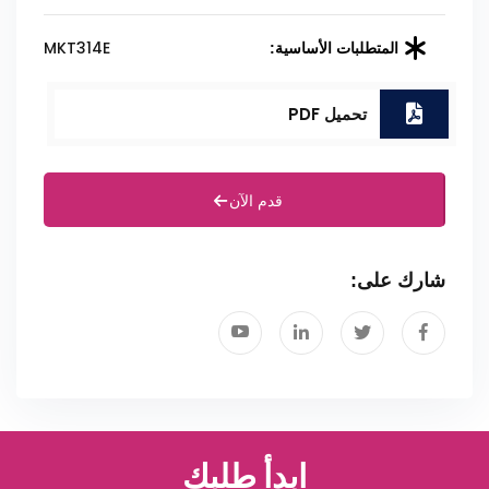
MKT314E
المتطلبات الأساسية:
تحميل PDF
قدم الآن
شارك على:
ابدأ طلبك