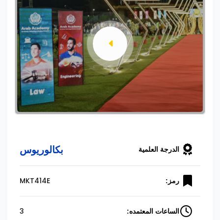
بكالوريوس
الدرجة العلمية
MKT414E
رمز:
3
الساعات المعتمده: