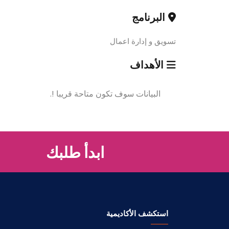
البرنامج
تسويق و إدارة اعمال
الأهداف
البيانات سوف تكون متاحة قريبا !.
ابدأ طلبك
استكشف الأكاديمية