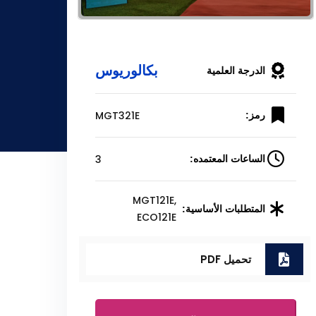
بكالوريوس
الدرجة العلمية
MGT321E
رمز:
3
الساعات المعتمده:
MGT121E,
المتطلبات الأساسية:
ECO121E
تحميل PDF