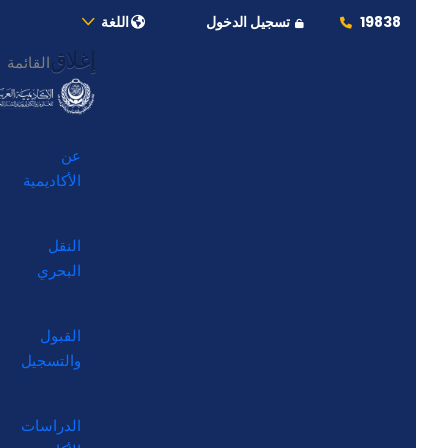
19838
تسجيل الدخول
اللغة
إغلاق
القائمة
عن
الأكاديمية
النقل
البحري
القبول
والتسجيل
الدراسات