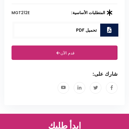
MGT212E
المتطلبات الأساسية:
تحميل PDF
قدم الآن
شارك على:
ابدأ طلبك